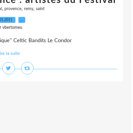
ce : artistes du Festival
,
,
,
al
provence
remy
saint
01.2011
…
r vbertomeu
ue" Celtic Bandits Le Condor
ire la suite