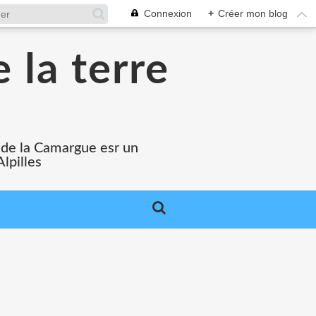
Connexion
+
Créer mon blog
 la terre
s
e de la Camargue esr un
lpilles