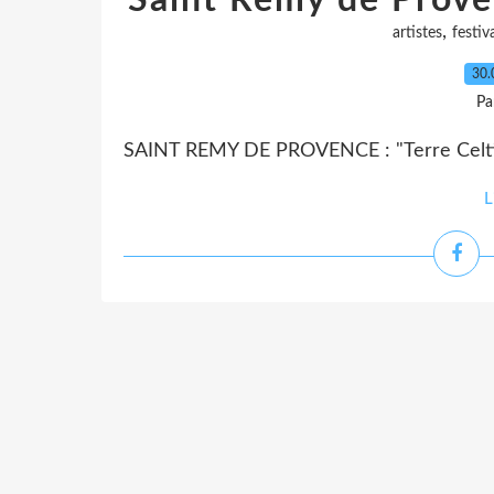
Saint Rémy de Proven
,
artistes
festiv
30.
Pa
SAINT REMY DE PROVENCE : "Terre Celtiq
L