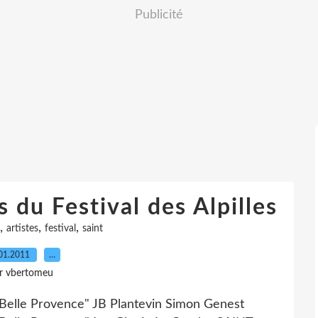
Publicité
s du Festival des Alpilles
,
,
,
artistes
festival
saint
01.2011
…
r vbertomeu
Belle Provence" JB Plantevin Simon Genest